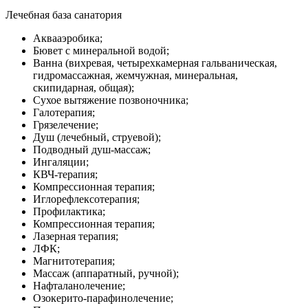
Лечебная база санатория
Аквааэробика;
Бювет с минеральной водой;
Ванна (вихревая, четырехкамерная гальваническая,
гидромассажная, жемчужная, минеральная,
скипидарная, общая);
Сухое вытяжение позвоночника;
Галотерапия;
Грязелечение;
Душ (лечебный, струевой);
Подводный душ-массаж;
Ингаляции;
КВЧ-терапия;
Компрессионная терапия;
Иглорефлексотерапия;
Профилактика;
Компрессионная терапия;
Лазерная терапия;
ЛФК;
Магнитотерапия;
Массаж (аппаратный, ручной);
Нафталанолечение;
Озокерито-парафинолечение;