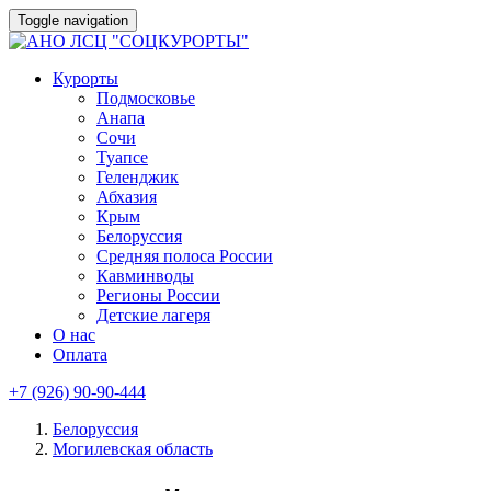
Toggle navigation
Курорты
Подмосковье
Анапа
Сочи
Туапсе
Геленджик
Абхазия
Крым
Белоруссия
Средняя полоса России
Кавминводы
Регионы России
Детские лагеря
О нас
Оплата
+7 (926) 90-90-444
Белоруссия
Могилевская область