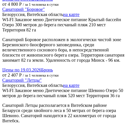
от 4 800 Р
/ за 1 человека в сутки
Санаторий "Боровое"
Белоруссия, Витебская область
на карте
WI-FI
Заказное меню
Диетическое питание
Крытый бассейн
Озеро
300 метров до берега
песчаный пляж
210 мест
Территория 82 га
Санаторий Боровое расположен в экологически чистой зоне
Березинского биосферного заповедника, среди
величественного соснового бора, в непосредственной
близости от живописного берега озера. Территория санатория
занимает 82 га земли. Удаленность от города Минск - 96 км.
Цены по 19.03.2026
Бронь
от 2 407 Р
/ за 1 человека в сутки
Санаторий "Летцы"
Белоруссия, Витебская область
на карте
WI-FI
Заказное меню
Диетическое питание
Шевино Озеро
50
метров до берега
песчаный пляж
520 мест
Территория 36 га
Санаторий Летцы располагается в Витебском районе
Беларуси среди хвойного леса в 50 метрах от берега озера
Шевино. Санаторий находится в 22 километрах от города
Витебск.