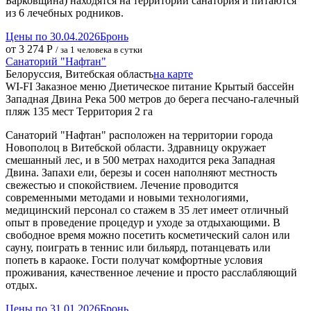
Барковщина) находятся на территории санатория и питаются
из 6 лечебных родников.
Цены по 30.04.2026
Бронь
от 3 274 Р
/ за 1 человека в сутки
Санаторий "Нафтан"
Белоруссия, Витебская область
на карте
WI-FI
Заказное меню
Диетическое питание
Крытый бассейн
Западная Двина Река
500 метров до берега
песчано-галечный
пляж
135 мест
Территория 2 га
Санаторий "Нафтан" расположен на территории города
Новополоц в Витебской области. Здравницу окружает
смешанный лес, и в 500 метрах находится река Западная
Двина. Запахи ели, березы и сосен наполняют местность
свежестью и спокойствием. Лечение проводится
современными методами и новыми технологиями,
медицинский персонал со стажем в 35 лет имеет отличный
опыт в проведение процедур и уходе за отдыхающими. В
свободное время можно посетить косметический салон или
сауну, поиграть в теннис или бильярд, потанцевать или
попеть в караоке. Гости получат комфортные условия
проживания, качественное лечение и просто расслабляющий
отдых.
Цены по 31.01.2026
Бронь