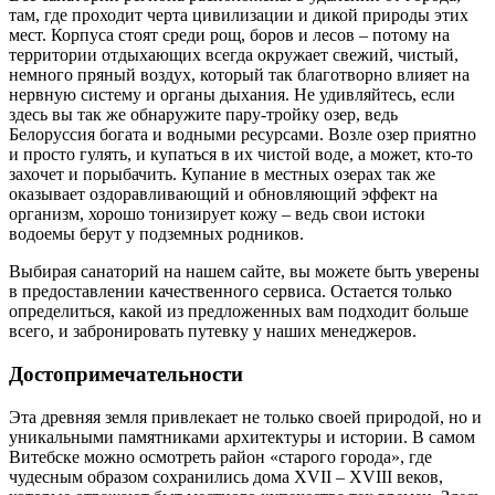
там, где проходит черта цивилизации и дикой природы этих
мест. Корпуса стоят среди рощ, боров и лесов – потому на
территории отдыхающих всегда окружает свежий, чистый,
немного пряный воздух, который так благотворно влияет на
нервную систему и органы дыхания. Не удивляйтесь, если
здесь вы так же обнаружите пару-тройку озер, ведь
Белоруссия богата и водными ресурсами. Возле озер приятно
и просто гулять, и купаться в их чистой воде, а может, кто-то
захочет и порыбачить. Купание в местных озерах так же
оказывает оздоравливающий и обновляющий эффект на
организм, хорошо тонизирует кожу – ведь свои истоки
водоемы берут у подземных родников.
Выбирая санаторий на нашем сайте, вы можете быть уверены
в предоставлении качественного сервиса. Остается только
определиться, какой из предложенных вам подходит больше
всего, и забронировать путевку у наших менеджеров.
Достопримечательности
Эта древняя земля привлекает не только своей природой, но и
уникальными памятниками архитектуры и истории. В самом
Витебске можно осмотреть район «старого города», где
чудесным образом сохранились дома XVII – XVIII веков,