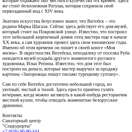
которые отражают быт местного купечества тех времен. Здесь
же стоит белоснежная Ратуша, которая сохранила свой
первозданный вид с XIV века.
Знатоки искусства безусловно знают, что Витебск – это
родина Марка Шагала. Сейчас здесь действует его дом-музей,
который стоит на Покровской улице. Известно, что построил
этот небольшой кирпичный домик отец мастера еще в начале
XX века, а сам художник провел здесь свои юношеские годы.
Именно об этом времени он пишет в своей книге «Моя
жизнь». В окрестностях Витебска, неподалеку от поселка Руба
находится музей-усадьба другого знаменитого русского
художника, Ильи Репина. Известно, что дом этот был
построен на деньги, которые мастер выручил за продажу
картины «Запорожцы пишут письмо турецкому султану».
Сам по себе Витебск достаточно небольшой город, но
уютный, чистый и тихий. Здесь просто приятно гулять
вечерами, когда можно заглянуть в какой-нибудь ресторанчик
местной кухни, чтобы отведать знаменитые белорусские
дранники.
Контакты
Санаторный центр
"Соцкурорты"
+7 (926) 90-90-444