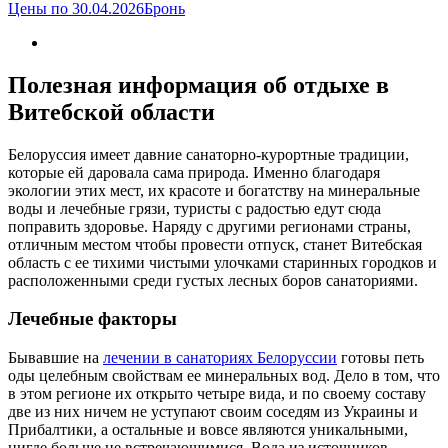
Цены по 30.04.2026
Бронь
Полезная информация об отдыхе в
Витебской области
Белоруссия имеет давние санаторно-курортные традиции,
которые ей даровала сама природа. Именно благодаря
экологии этих мест, их красоте и богатству на минеральные
воды и лечебные грязи, туристы с радостью едут сюда
поправить здоровье. Наряду с другими регионами страны,
отличным местом чтобы провести отпуск, станет Витебская
область с ее тихими чистыми улочками старинных городков и
расположенными среди густых лесных боров санаториями.
Лечебные факторы
Бывавшие на
лечении в санаториях Белоруссии
готовы петь
оды целебным свойствам ее минеральных вод. Дело в том, что
в этом регионе их открыто четыре вида, и по своему составу
две из них ничем не уступают своим соседям из Украины и
Прибалтики, а остальные и вовсе являются уникальными,
нигде больше не встречающимися. Вода из источников