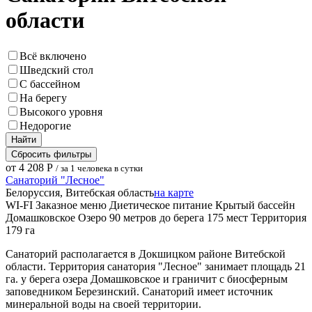
области
Всё включено
Шведский стол
С бассейном
На берегу
Высокого уровня
Недорогие
Найти
Сбросить фильтры
от 4 208 Р
/ за 1 человека в сутки
Санаторий "Лесное"
Белоруссия, Витебская область
на карте
WI-FI
Заказное меню
Диетическое питание
Крытый бассейн
Домашковское Озеро
90 метров до берега
175 мест
Территория
179 га
Санаторий располагается в Докшицком районе Витебской
области. Территория санатория "Лесное" занимает площадь 21
га. у берега озера Домашковское и граничит с биосферным
заповедником Березинский. Санаторий имеет источник
минеральной воды на своей территории.