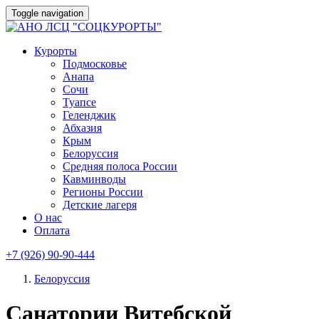
Toggle navigation
Курорты
Подмосковье
Анапа
Сочи
Туапсе
Геленджик
Абхазия
Крым
Белоруссия
Средняя полоса России
Кавминводы
Регионы России
Детские лагеря
О нас
Оплата
+7 (926) 90-90-444
Белоруссия
Санатории Витебской