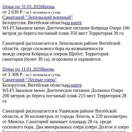
Цены по 31.01.2026
Бронь
от 2 639 Р
/ за 1 человека в сутки
Санаторий "Лепельский военный"
Белоруссия, Витебская область
на карте
WI-FI
Заказное меню
Диетическое питание
Бобрица Озеро
100
метров до берега
песчаный пляж
350 мест
Территория 39 га
Санаторий располагается в Лепельском районе Витебской
области, среди соснового бора на возвышенности
между озером Бобрица и озером Щибот. Территория
санатория (более 39 га), огорожена и охраняется.
Цены по 11.01.2026
Бронь
от 3 308 Р
/ за 1 человека в сутки
Санаторий "Лесные озера"
Белоруссия, Витебская область
на карте
WI-FI
Заказное меню
Диетическое питание
Должино Озеро
200 метров до берега
песчаный пляж
215 мест
Территория 28
га
Санаторий располагается в Ушачском районе Витебской
области, в 30 километрах от города Лепель, в 229 километрах
от Минска. Санаторий занимает площадь 28 га. среди
соснового бора. Два минеральных озёра (озеро Долгое и озеро