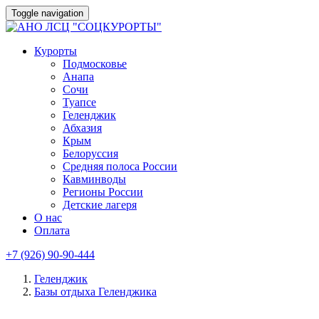
Toggle navigation
Курорты
Подмосковье
Анапа
Сочи
Туапсе
Геленджик
Абхазия
Крым
Белоруссия
Средняя полоса России
Кавминводы
Регионы России
Детские лагеря
О нас
Оплата
+7 (926) 90-90-444
Геленджик
Базы отдыха Геленджика