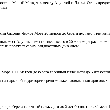
поселке Малый Маяк, что между Алуштой и Ялтой. Отель предост
лиса.
кий бассейн
Черное Море
20 метров до берега
песчано-галечный
ных мест Алушты, именно здесь всего в 20 м от моря располож
который поражает своим ландшафтным дизайном.
е Море
1000 метров до берега
галечный пляж
Дети до 5 лет бесп
а на парковой территории среди можжевеловых и кипарисовых а
ров до берега
галечный пляж
Дети до 5 лет бесплатно
285 мест
Т