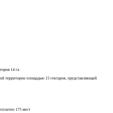
тория 14 га
еной территории площадью 15 гектаров, представляющей
есплатно
175 мест