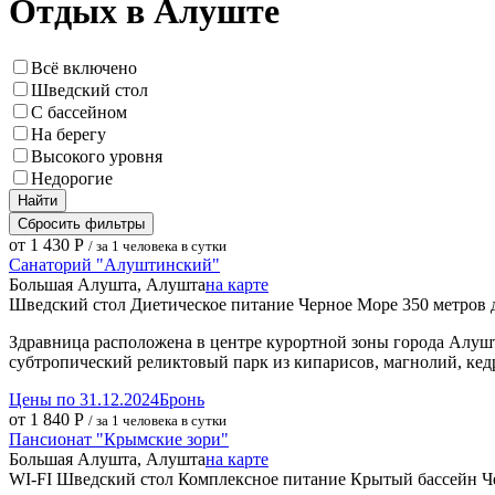
Отдых в Алуште
Всё включено
Шведский стол
С бассейном
На берегу
Высокого уровня
Недорогие
Найти
Сбросить фильтры
от 1 430 Р
/ за 1 человека в сутки
Санаторий "Алуштинский"
Большая Алушта, Алушта
на карте
Шведский стол
Диетическое питание
Черное Море
350 метров 
Здравница расположена в центре курортной зоны города Алушт
субтропический реликтовый парк из кипарисов, магнолий, кед
Цены по 31.12.2024
Бронь
от 1 840 Р
/ за 1 человека в сутки
Пансионат "Крымские зори"
Большая Алушта, Алушта
на карте
WI-FI
Шведский стол
Комплексное питание
Крытый бассейн
Ч