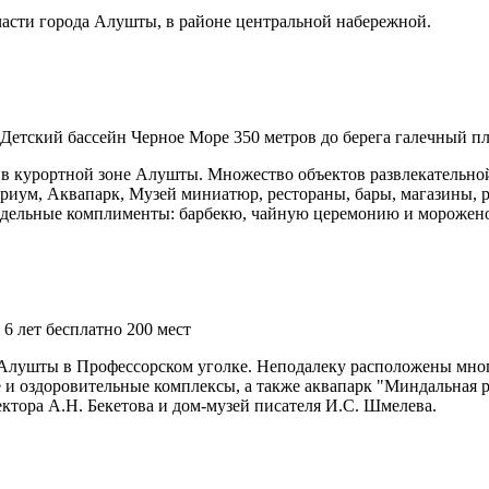
асти города Алушты, в районе центральной набережной.
Детский бассейн
Черное Море
350 метров до берега
галечный п
в курортной зоне Алушты. Множество объектов развлекательной
риум, Аквапарк, Музей миниатюр, рестораны, бары, магазины, р
едельные комплименты: барбекю, чайную церемонию и морожено
 6 лет бесплатно
200 мест
Алушты в Профессорском уголке. Неподалеку расположены мног
 и оздоровительные комплексы, а также аквапарк "Миндальная р
ектора А.Н. Бекетова и дом-музей писателя И.С. Шмелева.