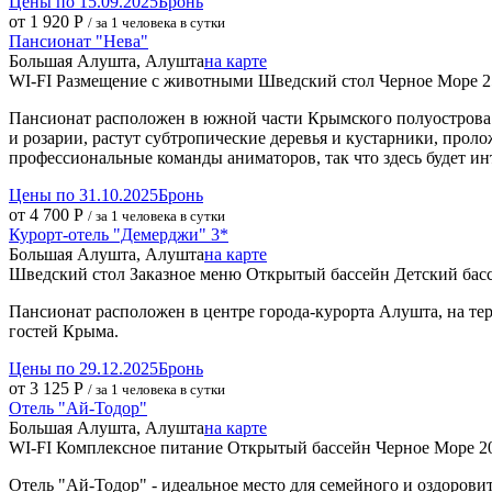
Цены по 15.09.2025
Бронь
от 1 920 Р
/ за 1 человека в сутки
Пансионат "Нева"
Большая Алушта, Алушта
на карте
WI-FI
Размещение с животными
Шведский стол
Черное Море
2
Пансионат расположен в южной части Крымского полуострова 
и розарии, растут субтропические деревья и кустарники, прол
профессиональные команды аниматоров, так что здесь будет инт
Цены по 31.10.2025
Бронь
от 4 700 Р
/ за 1 человека в сутки
Курорт-отель "Демерджи" 3*
Большая Алушта, Алушта
на карте
Шведский стол
Заказное меню
Открытый бассейн
Детский бас
Пансионат расположен в центре города-курорта Алушта, на те
гостей Крыма.
Цены по 29.12.2025
Бронь
от 3 125 Р
/ за 1 человека в сутки
Отель "Ай-Тодор"
Большая Алушта, Алушта
на карте
WI-FI
Комплексное питание
Открытый бассейн
Черное Море
2
Отель "Ай-Тодор" - идеальное место для семейного и оздоров