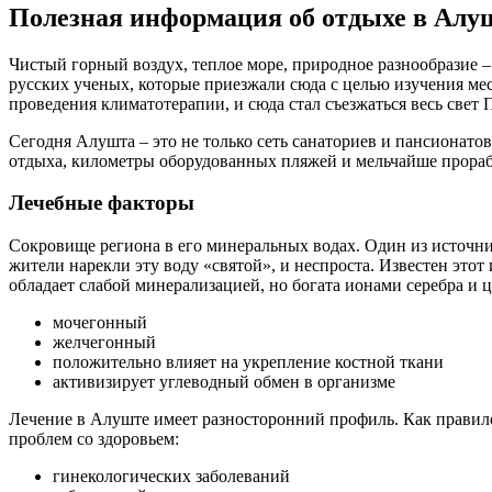
Полезная информация об отдыхе в Алу
Чистый горный воздух, теплое море, природное разнообразие –
русских ученых, которые приезжали сюда с целью изучения ме
проведения климатотерапии, и сюда стал съезжаться весь свет П
Сегодня Алушта – это не только сеть санаториев и пансионатов
отдыха, километры оборудованных пляжей и мельчайше прора
Лечебные факторы
Сокровище региона в его минеральных водах. Один из источни
жители нарекли эту воду «святой», и неспроста. Известен этот
обладает слабой минерализацией, но богата ионами серебра и
мочегонный
желчегонный
положительно влияет на укрепление костной ткани
активизирует углеводный обмен в организме
Лечение в Алуште имеет разносторонний профиль. Как правило
проблем со здоровьем:
гинекологических заболеваний