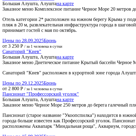
Большая Алушта, Алушта
на карте
Заказное меню
Комплексное питание
Черное Море
20 метров д
Отель категории 2* расположен на южном берегу Крыма у под
пляж в 20 м, развлекательная инфраструктура города в шагово
принимает гостей с мая по октябрь.
Цены по 28.09.2025
Бронь
от 3 250 Р
/ за 1 человека в сутки
Санаторий "Киев"
Большая Алушта, Алушта
на карте
Заказное меню
Диетическое питание
Крытый бассейн
Черное 
Санаторий "Киев" расположен в курортной зоне города Алушты
Цены по 29.12.2025
Бронь
от 2 800 Р
/ за 1 человека в сутки
Пансионат "Профессорский уголок"
Большая Алушта, Алушта
на карте
Заказное меню
Черное Море
250 метров до берега
галечный пл
Пансионат (старое название "Укоопспилка") находится в южн
города больше известен как Профессорский уголок. Пансионат 
расположены Аквапарк "Миндальная роща", Аквариум, городская