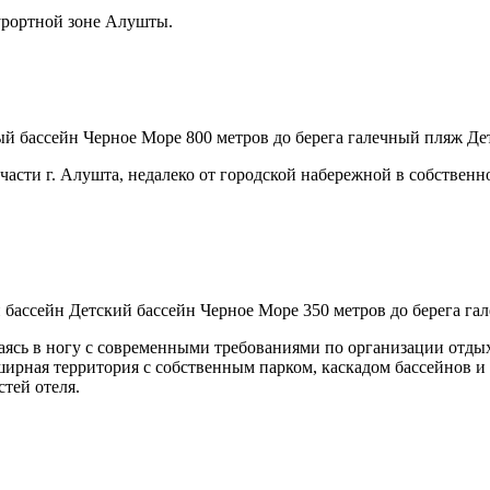
урортной зоне Алушты.
й бассейн
Черное Море
800 метров до берега
галечный пляж
Де
асти г. Алушта, недалеко от городской набережной в собственн
 бассейн
Детский бассейн
Черное Море
350 метров до берега
га
аясь в ногу с современными требованиями по организации отдых
ирная территория с собственным парком, каскадом бассейнов и
стей отеля.