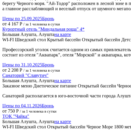
берегу Черного моря. "Ай-Тодор" расположен в лесной зоне в 
а главное расслабляющий и веселый отпуск от шумного мегапо
Цены по 25.09.2025
Бронь
от 4 167 Р
/ за 1 человека в сутки
Курортный отель "Миндальная роща" 4*
Большая Алушта, Алушта
на карте
WI-FI
Шведский стол
Крытый бассейн
Открытый бассейн
Детс
Профессорский уголок считается одним из самых привлекатель
состоит из отеля "Аквапарк", отеля "Морской" и аквапарка, 
Цены по 31.10.2025
Бронь
от 2 208 Р
/ за 1 человека в сутки
Санаторий "Славутич"
Большая Алушта, Алушта
на карте
Заказное меню
Диетическое питание
Открытый бассейн
Черно
Санаторий располагается в юго-восточной части города Алушт
Цены по 04.11.2026
Бронь
от 750 Р
/ за 1 человека в сутки
ТОК "Чайка"
Большая Алушта, Алушта
на карте
WI-FI
Шведский стол
Открытый бассейн
Черное Море
1800 мет