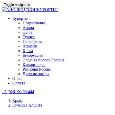
Toggle navigation
Курорты
Подмосковье
Анапа
Сочи
Туапсе
Геленджик
Абхазия
Крым
Белоруссия
Средняя полоса России
Кавминводы
Регионы России
Детские лагеря
О нас
Оплата
+7 (926) 90-90-444
Крым
Большая Алушта