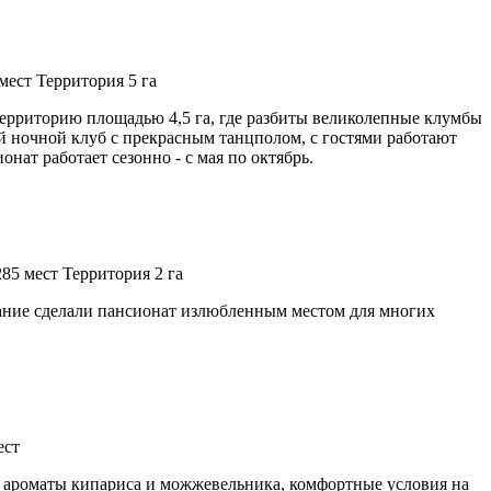
мест
Территория 5 га
ерриторию площадью 4,5 га, где разбиты великолепные клумбы
й ночной клуб с прекрасным танцполом, с гостями работают
нат работает сезонно - с мая по октябрь.
285 мест
Территория 2 га
тание сделали пансионат излюбленным местом для многих
ест
, ароматы кипариса и можжевельника, комфортные условия на