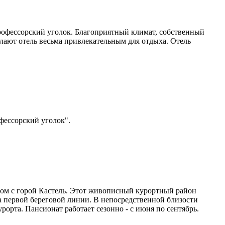
рофессорский уголок. Благоприятный климат, собственный
елают отель весьма привлекательным для отдыха. Отель
фессорский уголок".
дом с горой Кастель. Этот живописный курортный район
а первой береговой линии. В непосредственной близости
орта. Пансионат работает сезонно - с июня по сентябрь.