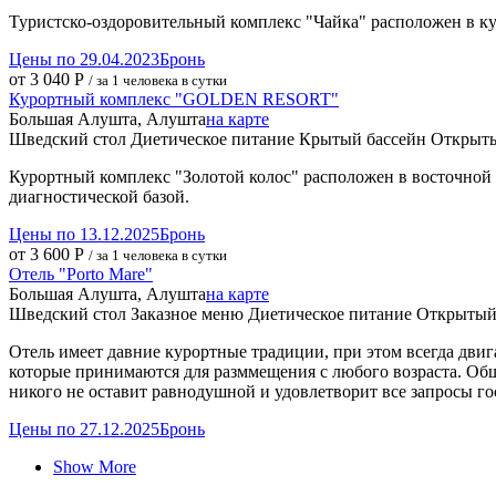
Туристско-оздоровительный комплекс "Чайка" расположен в к
Цены по 29.04.2023
Бронь
от 3 040 Р
/ за 1 человека в сутки
Курортный комплекс "GOLDEN RESORT"
Большая Алушта, Алушта
на карте
Шведский стол
Диетическое питание
Крытый бассейн
Открыты
Курортный комплекс "Золотой колос" расположен в восточной ч
диагностической базой.
Цены по 13.12.2025
Бронь
от 3 600 Р
/ за 1 человека в сутки
Отель "Porto Mare"
Большая Алушта, Алушта
на карте
Шведский стол
Заказное меню
Диетическое питание
Открытый
Отель имеет давние курортные традиции, при этом всегда двиг
которые принимаются для разммещения с любого возраста. Обш
никого не оставит равнодушной и удовлетворит все запросы го
Цены по 27.12.2025
Бронь
Show More