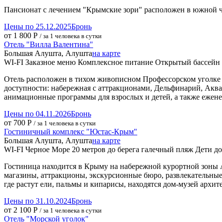
Пансионат с лечением "Крымские зори" расположен в южной ч
Цены по 25.12.2025
Бронь
от 1 800 Р
/ за 1 человека в сутки
Отель "Вилла Валентина"
Большая Алушта, Алушта
на карте
WI-FI
Заказное меню
Комплексное питание
Открытый бассейн
Отель расположен в тихом живописном Профессорском уголке 
доступности: набережная с аттракционами, Дельфинарий, Аква
анимационные программы для взрослых и детей, а также ежен
Цены по 04.11.2026
Бронь
от 700 Р
/ за 1 человека в сутки
Гостиничный комплекс "Юстас-Крым"
Большая Алушта, Алушта
на карте
WI-FI
Черное Море
20 метров до берега
галечный пляж
Дети до
Гостиница находится в Крыму на набережной курортной зоны 
магазины, аттракционы, экскурсионные бюро, развлекательные
где растут ели, пальмы и кипарисы, находятся дом-музей архит
Цены по 31.10.2024
Бронь
от 2 100 Р
/ за 1 человека в сутки
Отель "Морской уголок"