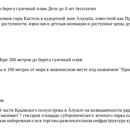
о берега
галечный пляж
Дети до 4 лет бесплатно
ножия горы Кастель в курортной зоне Алушты, известной как П
й доступности, взрослая и детская анимация и доступные цены д
Море
300 метров до берега
галечный пляж
 в 100 метрах от моря в живописном месте под названием "Про
яж
ой части Крымского полуострова в Алуште на возвышенности ря
занимает 7 гектаров площади субтропического зеленого парка н
 набережная и вся торгово-развлекательная инфраструктура кур