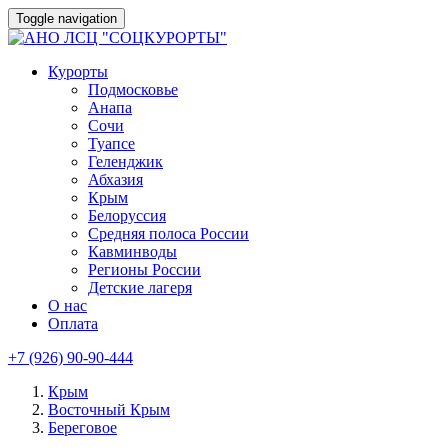
Toggle navigation
Курорты
Подмосковье
Анапа
Сочи
Туапсе
Геленджик
Абхазия
Крым
Белоруссия
Средняя полоса России
Кавминводы
Регионы России
Детские лагеря
О нас
Оплата
+7 (926) 90-90-444
Крым
Восточный Крым
Береговое