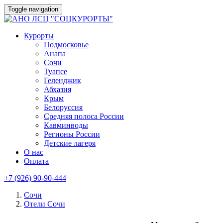
Toggle navigation
Курорты
Подмосковье
Анапа
Сочи
Туапсе
Геленджик
Абхазия
Крым
Белоруссия
Средняя полоса России
Кавминводы
Регионы России
Детские лагеря
О нас
Оплата
+7 (926) 90-90-444
Сочи
Отели Сочи