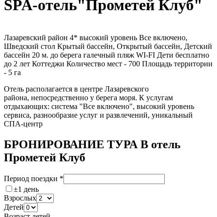
SPA-отель"Прометей Клуб"
Лазаревский район
4*
высокий уровень
Все включено,
Шведский стол
Крытый бассейн, Открытый бассейн, Детский
бассейн
20 м. до берега
галечный пляж
WI-FI
Дети бесплатно
до 2 лет
Коттеджи
Количество мест - 700
Площадь территории
- 5 га
Отель располагается в центре Лазаревского
района, непосредственно у берега моря. К услугам
отдыхающих: система "Все включено", высокий уровень
сервиса, разнообразие услуг и развлечений, уникальный
СПА-центр
БРОНИРОВАНИЕ ТУРА В отель
Прометей Клуб
Период поездки
*
±1 день
Взрослых
Детей
Возраст детей