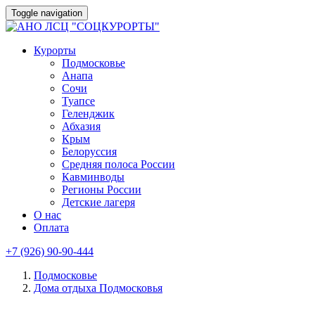
Toggle navigation
Курорты
Подмосковье
Анапа
Сочи
Туапсе
Геленджик
Абхазия
Крым
Белоруссия
Средняя полоса России
Кавминводы
Регионы России
Детские лагеря
О нас
Оплата
+7 (926) 90-90-444
Подмосковье
Дома отдыха Подмосковья