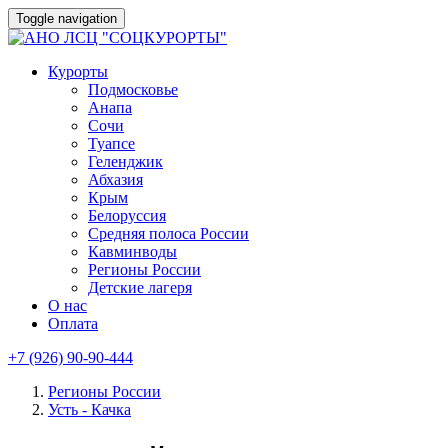
Toggle navigation
Курорты
Подмосковье
Анапа
Сочи
Туапсе
Геленджик
Абхазия
Крым
Белоруссия
Средняя полоса России
Кавминводы
Регионы России
Детские лагеря
О нас
Оплата
+7 (926) 90-90-444
Регионы России
Усть - Качка