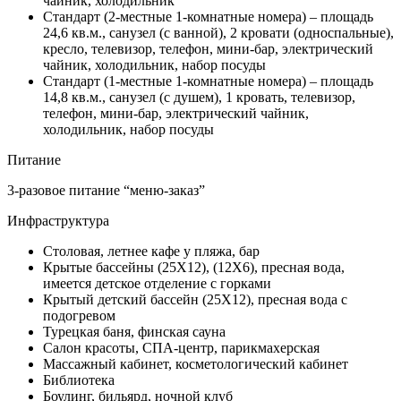
чайник, холодильник
Стандарт (2-местные 1-комнатные номера) – площадь
24,6 кв.м., санузел (с ванной), 2 кровати (односпальные),
кресло, телевизор, телефон, мини-бар, электрический
чайник, холодильник, набор посуды
Стандарт (1-местные 1-комнатные номера) – площадь
14,8 кв.м., санузел (с душем), 1 кровать, телевизор,
телефон, мини-бар, электрический чайник,
холодильник, набор посуды
Питание
3-разовое питание “меню-заказ”
Инфраструктура
Столовая, летнее кафе у пляжа, бар
Крытые бассейны (25Х12), (12Х6), пресная вода,
имеется детское отделение с горками
Крытый детский бассейн (25Х12), пресная вода с
подогревом
Турецкая баня, финская сауна
Салон красоты, СПА-центр, парикмахерская
Массажный кабинет, косметологический кабинет
Библиотека
Боулинг, бильярд, ночной клуб