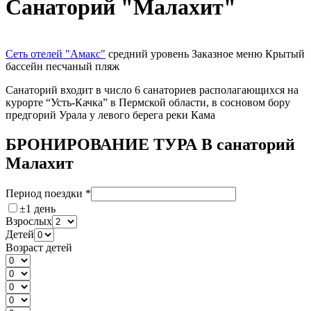
Санаторий "Малахит"
Сеть отелей "Амакс"
средний уровень
Заказное меню
Крытый
бассейн
песчаный пляж
Санаторий входит в число 6 санаториев располагающихся на
курорте “Усть-Качка” в Пермской области, в сосновом бору
предгорий Урала у левого берега реки Кама
БРОНИРОВАНИЕ ТУРА В санаторий
Малахит
Период поездки
*
±1 день
Взрослых
Детей
Возраст детей