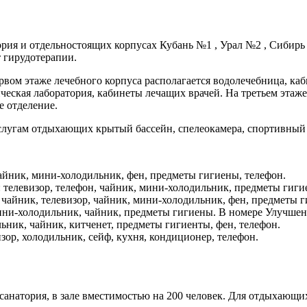
рия и отдельностоящих корпусах Кубань №1 , Урал №2 , Сибирь
 гирудотерапии.
ервом этаже лечебного корпуса располагается водолечебница, ка
еская лаборатория, кабинеты лечащих врачей. На третьем этаж
е отделение.
услугам отдыхающих крытый бассейн, спелеокамера, спортивный 
 чайник, мини-холодильник, фен, предметы гигиены, телефон.
 телевизор, телефон, чайник, мини-холодильник, предметы гиги
 чайник, телевизор, чайник, мини-холодильник, фен, предметы г
 мини-холодильник, чайник, предметы гигиены. В номере Улучше
ьник, чайник, китченет, предметы гигиенты, фен, телефон.
зор, холодильник, сейф, кухня, кондиционер, телефон.
 санатория, в зале вместимостью на 200 человек. Для отдыхающ