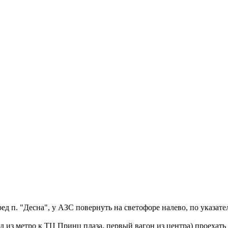
ред п. "Десна", у АЗС повернуть на светофоре налево, по указа
 из метро к ТЦ Принц плаза, первый вагон из центра) проехать 