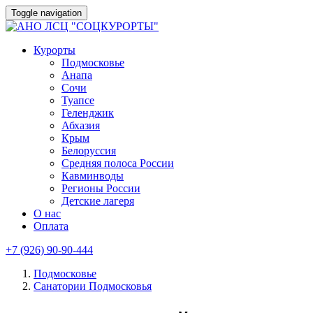
Toggle navigation
Курорты
Подмосковье
Анапа
Сочи
Туапсе
Геленджик
Абхазия
Крым
Белоруссия
Средняя полоса России
Кавминводы
Регионы России
Детские лагеря
О нас
Оплата
+7 (926) 90-90-444
Подмосковье
Санатории Подмосковья