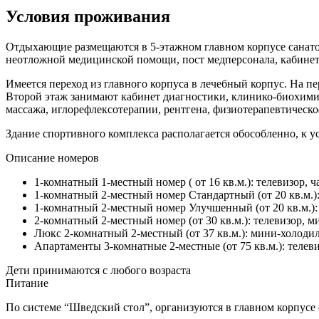
Условия проживания
Отдыхающие размещаются в 5-этажном главном корпусе санато
неотложной медицинской помощи, пост медперсонала, кабинет
Имеется переход из главного корпуса в лечебный корпус. На п
Второй этаж занимают кабинет диагностики, клинико-биохимич
массажа, иглорефлексотерапии, рентгена, физиотерапевтическо
Здание спортивного комплекса располагается обособленно, к 
Описание номеров
1-комнатный 1-местный номер ( от 16 кв.м.): телевизор,
1-комнатный 2-местный номер Стандартный (от 20 кв.м.):
1-комнатный 2-местный номер Улучшенный (от 20 кв.м.):
2-комнатный 2-местный номер (от 30 кв.м.): телевизор,
Люкс 2-комнатный 2-местный (от 37 кв.м.): мини-холодил
Апартаменты 3-комнатные 2-местные (от 75 кв.м.): телеви
Дети принимаются с любого возраста
Питание
По системе “Шведский стол”, организуются в главном корпусе