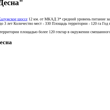
Десна"
Калужское шоссе
12 км. от МКАД
3*
средний уровень
питание за
до 3 лет
Количество мест - 330
Площадь территории - 120 га
Год 
ерритории площадью более 120 гектар в окружении смешанного л
есна