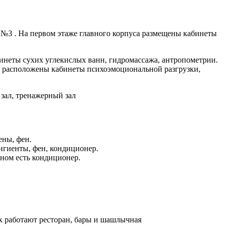
 №3 . На первом этаже главного корпуса размещены кабинеты
бинеты сухих углекислых ванн, гидромассажа, антропометрии.
е расположены кабинеты психоэмоциональной разгрузки,
зал, тренажерный зал
ены, фен.
игиенты, фен, кондиционер.
нном есть кондиционер.
их работают ресторан, бары и шашлычная