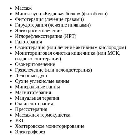
Массаж
Мини-сауна «Кедровая бочка» (фитобочка)
Фитотерапия (лечение травами)
Гирудотерапия (лечение пиявками)
Электросветолечение
Иглорефлексотерапия (ИРТ)
Галотерапия
Озонотерапия (или лечение активным кислородом)
Мониторинговая очистка кишечника (или МОК,
гидроколонотерапия)
Озокеритолечение
Грязелечение (или пелоидотерапия)
Лечебный душ
Сухие углекислые ванны
Минеральные ванны
Магнитотерапия
Мануальная терапия
Оксигенотерапия
Прессотерапия
Массажная термокушетка
УЗТ
Холтеровское мониторирование
Электрофорез