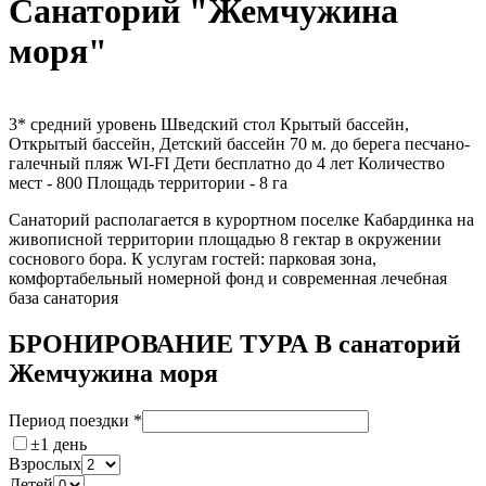
Санаторий "Жемчужина
моря"
3*
средний уровень
Шведский стол
Крытый бассейн,
Открытый бассейн, Детский бассейн
70 м. до берега
песчано-
галечный пляж
WI-FI
Дети бесплатно до 4 лет
Количество
мест - 800
Площадь территории - 8 га
Санаторий располагается в курортном поселке Кабардинка на
живописной территории площадью 8 гектар в окружении
соснового бора. К услугам гостей: парковая зона,
комфортабельный номерной фонд и современная лечебная
база санатория
БРОНИРОВАНИЕ ТУРА В санаторий
Жемчужина моря
Период поездки
*
±1 день
Взрослых
Детей