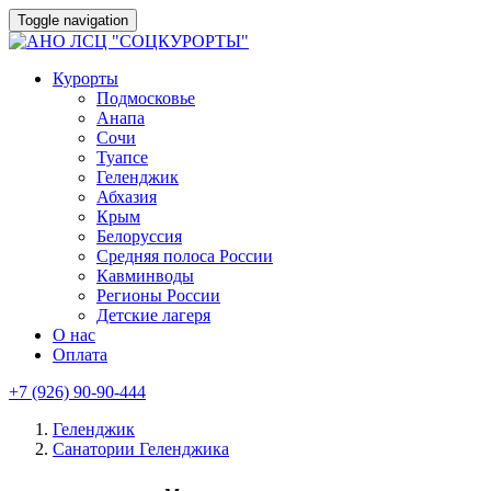
Toggle navigation
Курорты
Подмосковье
Анапа
Сочи
Туапсе
Геленджик
Абхазия
Крым
Белоруссия
Средняя полоса России
Кавминводы
Регионы России
Детские лагеря
О нас
Оплата
+7 (926) 90-90-444
Геленджик
Санатории Геленджика