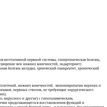
я вегетативной нервной системы, гипертоническая болезнь,
сширение вен нижних конечностей, эндартериит)
нная болезнь желудка, хрнический панкреатит, хронический
 сплетений, нижних конечностей, мононевропатии верхних и
решков, нервных стволов, не требующие хирургического
ии);
, вирусного и другие) с гипоталамическим,
наличии продолжающегося восстановления функций и
иелии с легкой формой тетра - и парапареза, без ограничения