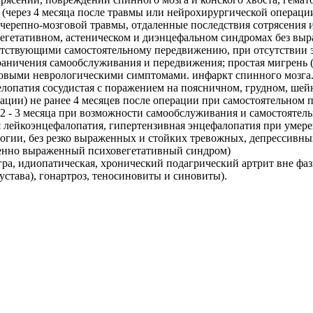
(через 4 месяца после травмы или нейрохирургической операци
й черепно-мозговой травмы, отдаленные последствия сотрясения 
вегетативном, астеническом и диэнцефальном синдромах без выр
тствующими самостоятельному передвижению, при отсутствии э
аничения самообслуживания и передвижения; простая мигрень (G
говыми неврологическими симптомами. инфаркт спинного мозга. 
патия сосудистая с поражением на поясничном, грудном, шейно
ации) не ранее 4 месяцев после операции при самостоятельном
 2 - 3 месяца при возможности самообслуживания и самостоятел
ая лейкоэнцефалопатия, гипертензивная энцефалопатия при ум
гии, без резко выраженных и стойких тревожных, депрессивны
ренно выраженный психовегетативный синдром)
гра, идиопатическая, хронический подагрический артрит вне фа
устава), гонартроз, теносиновиты и синовиты).