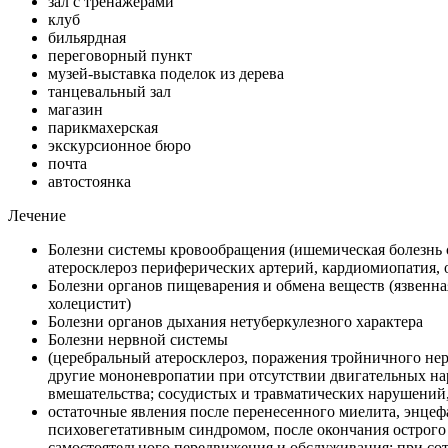
зал с тренажерами
клуб
бильярдная
переговорный пункт
музей-выставка поделок из дерева
танцевальный зал
магазин
парикмахерская
экскурсионное бюро
почта
автостоянка
Лечение
Болезни системы кровообращения (ишемическая болезнь 
атеросклероз периферических артерий, кардиомиопатия,
Болезни органов пищеварения и обмена веществ (язвенна
холецистит)
Болезни органов дыхания нетуберкулезного характера
Болезни нервной системы
(церебральный атеросклероз, поражения тройничного не
другие мононевропатии при отсутствии двигательных на
вмешательства; сосудистых и травматических нарушений,
остаточные явления после перенесенного миелита, энцеф
психовегетативным синдромом, после окончания острого 
самостоятельного передвижения и обслуживания; при сотр