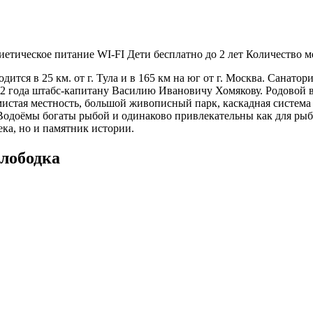
иетическое питание
WI-FI
Дети бесплатно до 2 лет
Количество ме
ся в 25 км. от г. Тула и в 165 км на юг от г. Москва. Санато
12 года штабс-капитану Василию Ивановичу Хомякову. Родовой 
истая местность, большой живописный парк, каскадная система 
одоёмы богаты рыбой и одинаково привлекательны как для рыбак
ка, но и памятник истории.
лободка