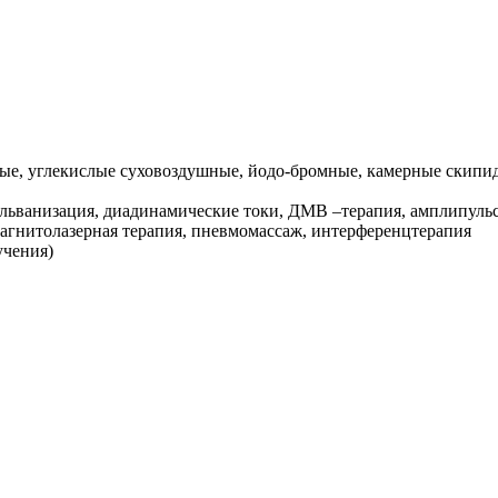
слые, углекислые суховоздушные, йодо-бромные, камерные ски
льванизация, диадинамические токи, ДМВ –терапия, амплипульс 
магнитолазерная терапия, пневмомассаж, интерференцтерапия
учения)