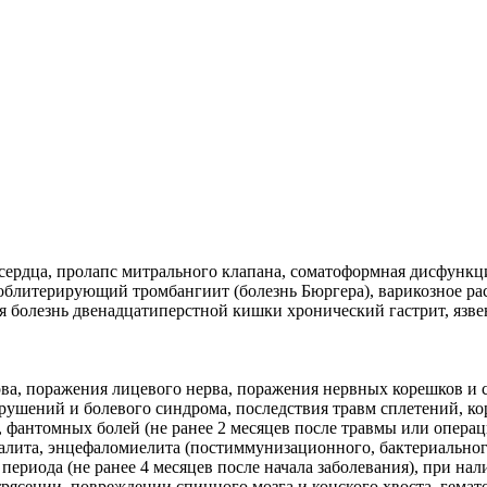
сердца, пролапс митрального клапана, соматоформная дисфункци
 облитерирующий тромбангиит (болезнь Бюргера), варикозное ра
я болезнь двенадцатиперстной кишки хронический гастрит, язве
рва, поражения лицевого нерва, поражения нервных корешков и
рушений и болевого синдрома, последствия травм сплетений, ко
 фантомных болей (не ранее 2 месяцев после травмы или операц
алита, энцефаломиелита (постиммунизационного, бактериального
периода (не ранее 4 месяцев после начала заболевания), при 
ясении, повреждении спинного мозга и конского хвоста, гематом