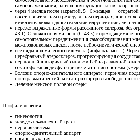
самообслуживания, нарушения функции тазовых органов 
через 4 месяца после закрытой, 5 - 6 месяцев — открыто
восстановительном и резидуальном периодах, при психо
незначительными двигательными нарушениями, не препя
нерезко выраженные формы рассеянного склероза, без огр
43.1). Осложненная мигрень (G 43.3) с преходящими оча
самостоятельном передвижении и самообслуживании миело
межпозвонковых дисков, после нейрохирургической опер
все виды ишемического инсульта (инфаркта мозга). Через
церебральный атеросклероз, прогрессирующая сосудист
первичный и вторичный синдром Рейно различной этиоло
соматоформная дисфункция вегетативной системы (уме
Болезни опорно-двигательного аппарата: первичная пода
посттравматический, коксартроз (артроз тазобедренного с
Лечение женской половой сферы
Профили лечения
гинекология
желудочно-кишечный тракт
нервная система
опорно-двигательный аппарат
органы дыхания