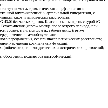
и);
и контузии мозга, травматическая энцефалопатия в
аженной внутричерепной и артериальной гипертензии, с
пиприпадков и психических расстройств;
 43.0) без частых кризов. Классическая мигрень с аурой (G
Гематомиелия (через 4 месяца после острого периода) при
м уровне, в т.ч. при других заболеваниях (грыже
 передвижении и самообслуживании;
ьного передвижения, без признаков психических расстройств;
еренном нарушении когнитивных функций;
х, фобических, ипохондрических и истерических проявлений;
зы обострения, полиартроз дистрофический,