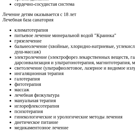
сердечно-сосудистая система
Лечение детям оказывается с 18 лет
Лечебная база санатория
климатотерапия
питьевое лечение минеральной водой "Краинка"
грязелечение
бальнеолечение (хвойные, хлоридно-натриевые, углеки
душ-массаж)
электролечение (электрофорез лекарственных веществ, га
дарсонвализация и ультратонотерапия, магнитотерапия, 
светолечение (ультрафиолетовое, лазерное и видимое изл
ингаляционная терапия
галотерапия
фитотерапия
массаж
лечебная физкультура
мануальная терапия
иглорефлексотерапия
психотерапия
гинекологические и урологические методы лечения
диетическое питание
медикаментозное лечение