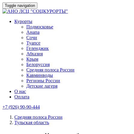
Toggle navigation
Курорты
Подмосковье
Анапа
Сочи
Туапсе
Геленджик
Абхазия
Крым
Белоруссия
Средняя полоса России
Кавминводы
Регионы России
Детские лагеря
О нас
Оплата
+7 (926) 90-90-444
Средняя полоса России
Тульская область