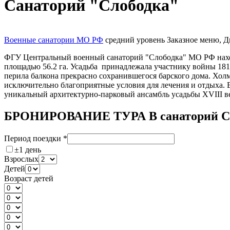
Санаторий "Слободка"
Военные санатории МО РФ
средний уровень
Заказное меню, Д
ФГУ Центральный военный санаторий "Слободка" МО РФ находит
площадью 56.2 га. Усадьба принадлежала участнику войны 18
перила балкона прекрасно сохранившегося барского дома. Холм
исключительно благоприятные условия для лечения и отдыха. В
уникальный архитектурно-парковый ансамбль усадьбы XVIII ве
БРОНИРОВАНИЕ ТУРА В санаторий С
Период поездки
*
±1 день
Взрослых
Детей
Возраст детей