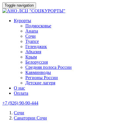
Toggle navigation
Курорты
Подмосковье
Анапа
Сочи
Туапсе
Геленджик
Абхазия
Крым
Белоруссия
Средняя полоса России
Кавминводы
Регионы России
Детские лагеря
О нас
Оплата
+7 (926) 90-90-444
Сочи
Санатории Сочи