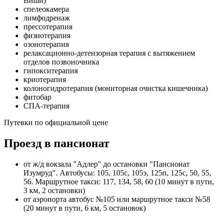
Виши)
спелеокамера
лимфодренаж
прессотерапия
физиотерапия
озонотерапия
релаксационно-детензорная терапия с вытяжением
отделов позвоночника
гипокситерапия
криотерапия
колоногидротерапия (мониторная очистка кишечника)
фитобар
СПА-терапия
Путевки по официальной цене
Проезд в пансионат
от ж/д вокзала "Адлер" до остановки "Пансионат
Изумруд". Автобусы: 105, 105с, 105э, 125п, 125с, 50, 55,
56. Маршрутное такси: 117, 134, 58, 60 (10 минут в пути,
3 км, 2 остановки)
от аэропорта автобус №105 или маршрутное такси №58
(20 минут в пути, 6 км, 5 остановок)