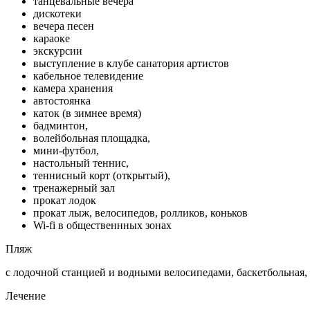
танцевальные вечера
дискотеки
вечера песен
караоке
экскурсии
выступление в клубе санатория артистов
кабельное телевидение
камера хранения
автостоянка
каток (в зимнее время)
бадминтон,
волейбольная площадка,
мини-футбол,
настольный теннис,
теннисный корт (открытый),
тренажерный зал
прокат лодок
прокат лыж, велосипедов, ролликов, коньков
Wi-fi в общественнных зонах
Пляж
с лодочной станцией и водными велосипедами, баскетбольная,
Лечение