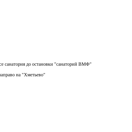
усе санатория до остановки "санаторий ВМФ"
направо на "Хметьево"