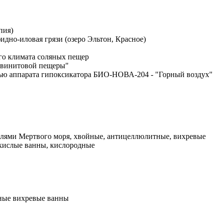
пия)
фидно-иловая грязи (озеро Эльтон, Красное)
ого климата соляных пещер
львинитовой пещеры"
ью аппарата гипоксикатора БИО-НОВА-204 - "Горный воздух"
олями Мертвого моря, хвойные, антицеллюлитные, вихревые
екислые ванны, кислородные
ные вихревые ванны