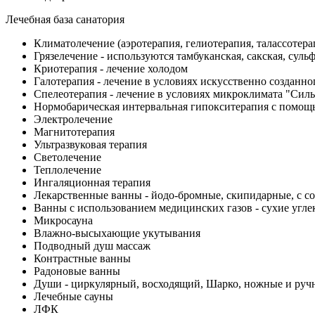
Лечебная база санатория
Климатолечение (аэротерапия, гелиотерапия, талассотера
Грязелечение - используются тамбуканская, сакская, суль
Криотерапия - лечение холодом
Галотерапия - лечение в условиях искусственно созданн
Спелеотерапия - лечение в условиях микроклимата "Си
Нормобарическая интервальная гипокситерапия с помощ
Электролечение
Магнитотерапия
Ультразвуковая терапия
Светолечение
Теплолечение
Ингаляционная терапия
Лекарственные ванны - йодо-бромные, скипидарные, с с
Ванны с использованием медицинских газов - сухие угл
Микросауна
Влажно-высыхающие укутывания
Подводный душ массаж
Контрастные ванны
Радоновые ванны
Души - циркулярный, восходящий, Шарко, ножные и руч
Лечебные сауны
ЛФК