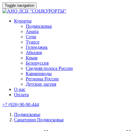
Toggle navigation
Курорты
Подмосковье
Анапа
Сочи
Туапсе
Геленджик
Абхазия
Крым
Белоруссия
Средняя полоса России
Кавминводы
Регионы России
Детские лагеря
О нас
Оплата
+7 (926) 90-90-444
Подмосковье
Санатории Подмосковья