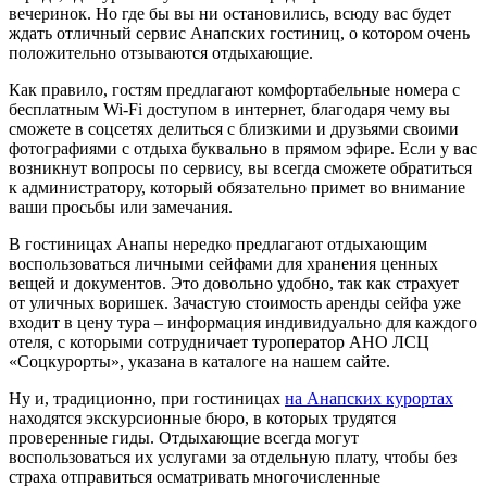
вечеринок. Но где бы вы ни остановились, всюду вас будет
ждать отличный сервис Анапских гостиниц, о котором очень
положительно отзываются отдыхающие.
Как правило, гостям предлагают комфортабельные номера с
бесплатным Wi-Fi доступом в интернет, благодаря чему вы
сможете в соцсетях делиться с близкими и друзьями своими
фотографиями с отдыха буквально в прямом эфире. Если у вас
возникнут вопросы по сервису, вы всегда сможете обратиться
к администратору, который обязательно примет во внимание
ваши просьбы или замечания.
В гостиницах Анапы нередко предлагают отдыхающим
воспользоваться личными сейфами для хранения ценных
вещей и документов. Это довольно удобно, так как страхует
от уличных воришек. Зачастую стоимость аренды сейфа уже
входит в цену тура – информация индивидуально для каждого
отеля, с которыми сотрудничает туроператор АНО ЛСЦ
«Соцкурорты», указана в каталоге на нашем сайте.
Ну и, традиционно, при гостиницах
на Анапских курортах
находятся экскурсионные бюро, в которых трудятся
проверенные гиды. Отдыхающие всегда могут
воспользоваться их услугами за отдельную плату, чтобы без
страха отправиться осматривать многочисленные