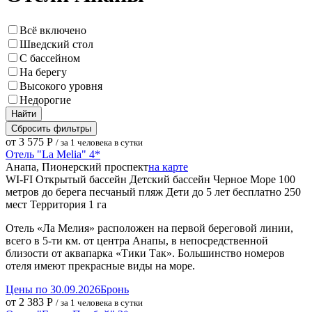
Всё включено
Шведский стол
С бассейном
На берегу
Высокого уровня
Недорогие
Найти
Сбросить фильтры
от 3 575 Р
/ за 1 человека в сутки
Отель "La Melia" 4*
Анапа, Пионерский проспект
на карте
WI-FI
Открытый бассейн
Детский бассейн
Черное Море
100
метров до берега
песчаный пляж
Дети до 5 лет бесплатно
250
мест
Территория 1 га
Отель «Ла Мелия» расположен на первой береговой линии,
всего в 5-ти км. от центра Анапы, в непосредственной
близости от аквапарка «Тики Так». Большинство номеров
отеля имеют прекрасные виды на море.
Цены по 30.09.2026
Бронь
от 2 383 Р
/ за 1 человека в сутки