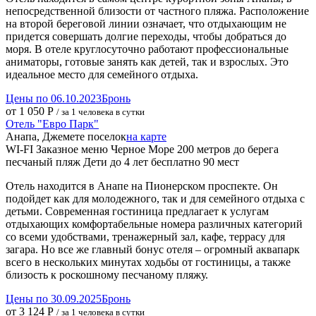
непосредственной близости от частного пляжа. Расположение
на второй береговой линии означает, что отдыхающим не
придется совершать долгие переходы, чтобы добраться до
моря. В отеле круглосуточно работают профессиональные
аниматоры, готовые занять как детей, так и взрослых. Это
идеальное место для семейного отдыха.
Цены по 06.10.2023
Бронь
от 1 050 Р
/ за 1 человека в сутки
Отель "Евро Парк"
Анапа, Джемете поселок
на карте
WI-FI
Заказное меню
Черное Море
200 метров до берега
песчаный пляж
Дети до 4 лет бесплатно
90 мест
Отель находится в Анапе на Пионерском проспекте. Он
подойдет как для молодежного, так и для семейного отдыха с
детьми. Современная гостиница предлагает к услугам
отдыхающих комфортабельные номера различных категорий
со всеми удобствами, тренажерный зал, кафе, террасу для
загара. Но все же главный бонус отеля – огромный аквапарк
всего в нескольких минутах ходьбы от гостиницы, а также
близость к роскошному песчаному пляжу.
Цены по 30.09.2025
Бронь
от 3 124 Р
/ за 1 человека в сутки