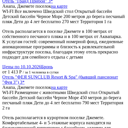
Отель "Гранд Прибой" 3*
Анапа, Джемете поселок
на карте
WI-FI
Все включено
Шведский стол
Открытый бассейн
Детский бассейн
Черное Море
200 метров до берега
песчаный
пляж
Дети до 4 лет бесплатно
270 мест
Территория 1 га
Отель располагается в поселке Джемете в 100 метрах от
собственного песчаного пляжа и в 100 метрах от Аквапарка.
К услугам гостей: современный номерной фонд, ежедневные
анимационные программы и близость к развлекательной
инфраструктуре поселка, благодаря этому отель прекрасно
подходит для семейного отдыха с детьми
Цены по 10.10.2026
Бронь
от 1 413 Р
/ за 1 человека в сутки
Отель "ФЕЯ SUNCLUB Resort & Spa" (бывший пансионат
"Фея 3") 3*
Анапа, Джемете поселок
на карте
WI-FI
Размещение с животными
Шведский стол
Открытый
бассейн
Детский бассейн
Черное Море
450 метров до берега
песчаный пляж
Дети до 4 лет бесплатно
790 мест
Территория
2 га
Отель располагается в курортном поселке Джемете.
Комфортабельные 4- и 5-этажные корпуса находятся на
благоустроенной территории с бассейном, аллеями для