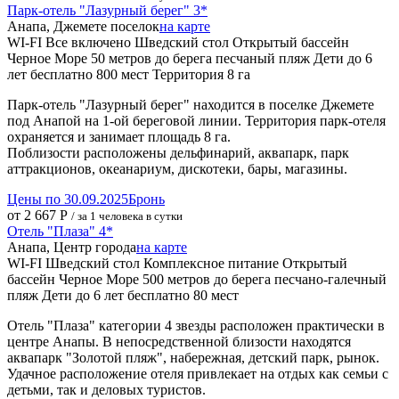
Парк-отель "Лазурный берег" 3*
Анапа, Джемете поселок
на карте
WI-FI
Все включено
Шведский стол
Открытый бассейн
Черное Море
50 метров до берега
песчаный пляж
Дети до 6
лет бесплатно
800 мест
Территория 8 га
Парк-отель "Лазурный берег" находится в поселке Джемете
под Анапой на 1-ой береговой линии. Территория парк-отеля
охраняется и занимает площадь 8 га.
Поблизости расположены дельфинарий, аквапарк, парк
аттракционов, океанариум, дискотеки, бары, магазины.
Цены по 30.09.2025
Бронь
от 2 667 Р
/ за 1 человека в сутки
Отель "Плаза" 4*
Анапа, Центр города
на карте
WI-FI
Шведский стол
Комплексное питание
Открытый
бассейн
Черное Море
500 метров до берега
песчано-галечный
пляж
Дети до 6 лет бесплатно
80 мест
Отель "Плаза" категории 4 звезды расположен практически в
центре Анапы. В непосредственной близости находятся
аквапарк "Золотой пляж", набережная, детский парк, рынок.
Удачное расположение отеля привлекает на отдых как семьи с
детьми, так и деловых туристов.