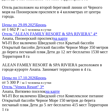
Отель расположен на второй береговой линии от Черного
моря на Пионерском проспекте в 4 километрах от центра
города.
Цены по 29.09.2025
Бронь
от 1 662 Р
/ за 1 человека в сутки
Отель "ALEAN FAMILY RESORT & SPA RIVIERA" 4*
Анапа, Пионерский проспект
на карте
WI-FI
Все включено
Шведский стол
Крытый бассейн
Открытый бассейн
Детский бассейн
Черное Море
350 метров
до берега
песчаный пляж
Дети до 12 лет бесплатно
1530 мест
Территория 8 га
ALEAN FAMILY RESORT & SPA RIVIERA расположен в
городе-курорте Анапа. Занимает территорию в 4 га.
Цены по 17.10.2026
Бронь
от 5 300 Р
/ за 1 человека в сутки
Отель "Venera Resort" 3*
Анапа, Витязево поселок
на карте
WI-FI
Все включено
Шведский стол
Комплексное питание
Открытый бассейн
Черное Море
150 метров до берега
песчаный пляж
Дети до 5 лет бесплатно
415 мест
Территория
1 га