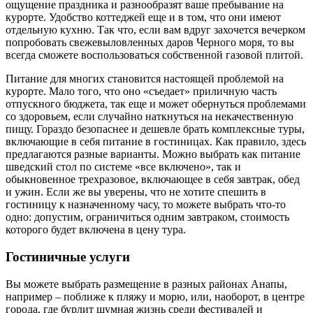
ощущение праздника и разнообразят ваше пребывание на
курорте. Удобство коттеджей еще и в том, что они имеют
отдельную кухню. Так что, если вам вдруг захочется вечерком
попробовать свежевыловленных даров Черного моря, то вы
всегда сможете воспользоваться собственной газовой плитой.
Питание для многих становится настоящей проблемой на
курорте. Мало того, что оно «съедает» приличную часть
отпускного бюджета, так еще и может обернуться проблемами
со здоровьем, если случайно наткнуться на некачественную
пищу. Гораздо безопаснее и дешевле брать комплексные туры,
включающие в себя питание в гостиницах. Как правило, здесь
предлагаются разные варианты. Можно выбрать как питание
шведский стол по системе «все включено», так и
обыкновенное трехразовое, включающее в себя завтрак, обед
и ужин. Если же вы уверены, что не хотите спешить в
гостиницу к назначенному часу, то можете выбрать что-то
одно: допустим, ограничиться одним завтраком, стоимость
которого будет включена в цену тура.
Гостиничные услуги
Вы можете выбрать размещение в разных районах Анапы,
например – поближе к пляжу и морю, или, наоборот, в центре
города, где бурлит шумная жизнь среди фестивалей и