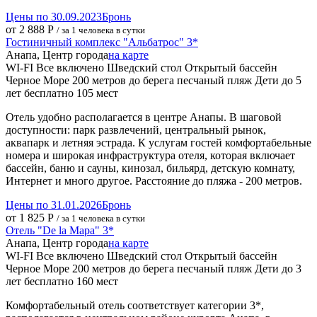
Цены по 30.09.2023
Бронь
от 2 888 Р
/ за 1 человека в сутки
Гостиничный комплекс "Альбатрос" 3*
Анапа, Центр города
на карте
WI-FI
Все включено
Шведский стол
Открытый бассейн
Черное Море
200 метров до берега
песчаный пляж
Дети до 5
лет бесплатно
105 мест
Отель удобно располагается в центре Анапы. В шаговой
доступности: парк развлечений, центральный рынок,
аквапарк и летняя эстрада. К услугам гостей комфортабельные
номера и широкая инфраструктура отеля, которая включает
бассейн, баню и сауны, кинозал, бильярд, детскую комнату,
Интернет и много другое. Расстояние до пляжа - 200 метров.
Цены по 31.01.2026
Бронь
от 1 825 Р
/ за 1 человека в сутки
Отель "De la Mapa" 3*
Анапа, Центр города
на карте
WI-FI
Все включено
Шведский стол
Открытый бассейн
Черное Море
200 метров до берега
песчаный пляж
Дети до 3
лет бесплатно
160 мест
Комфортабельный отель соответствует категории 3*,