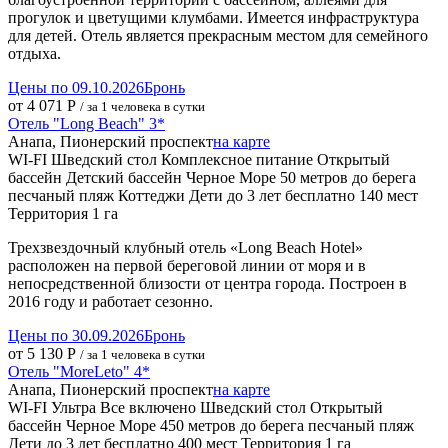
прогулок и цветущими клумбами. Имеется инфраструктура
для детей. Отель является прекрасным местом для семейного
отдыха.
Цены по 09.10.2026
Бронь
от 4 071 Р
/ за 1 человека в сутки
Отель "Long Beach" 3*
Анапа, Пионерский проспект
на карте
WI-FI
Шведский стол
Комплексное питание
Открытый
бассейн
Детский бассейн
Черное Море
50 метров до берега
песчаный пляж
Коттеджи
Дети до 3 лет бесплатно
140 мест
Территория 1 га
Трехзвездочный клубный отель «Long Beach Hotel»
расположен на первой береговой линии от моря и в
непосредственной близости от центра города. Построен в
2016 году и работает сезонно.
Цены по 30.09.2026
Бронь
от 5 130 Р
/ за 1 человека в сутки
Отель "MoreLeto" 4*
Анапа, Пионерский проспект
на карте
WI-FI
Ультра Все включено
Шведский стол
Открытый
бассейн
Черное Море
450 метров до берега
песчаный пляж
Дети до 3 лет бесплатно
400 мест
Территория 1 га