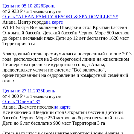
Цены по 05.10.2026
Бронь
от 2 933 Р
/ за 1 человека в сутки
Отель "ALEAN FAMILY RESORT & SPA DOVILLE" 5*
Анапа, Центр города
на карте
WI-FI
Ультра Все включено
Шведский стол
Крытый бассейн
Открытый бассейн
Детский бассейн
Черное Море
500 метров
до берега
песчаный пляж
Дети до 12 лет бесплатно
1620 мест
Территория 5 га
5 звездочный отель премиум-класса построенный в июне 2013
года, расположился на 2-ой береговой линии на живописном
Пионерском проспекте курортного города Анапа,
предоставляет услуги по системе "Всё включено",
ориентированный на оздоровление и комфортный семейный
отдых.
Цены по 27.11.2025
Бронь
от 4 000 Р
/ за 1 человека в сутки
Отель "Олимп" 3*
Анапа, Джемете поселок
на карте
Все включено
Шведский стол
Открытый бассейн
Детский
бассейн
Черное Море
250 метров до берега
песчаный пляж
Дети до 6 лет бесплатно
900 мест
Территория 3 га
Отель находится в самом центре курортной зоны Анапы, в