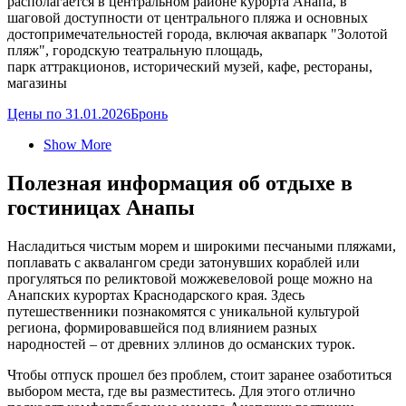
располагается в центральном районе курорта Анапа, в
шаговой доступности от центрального пляжа и основных
достопримечательностей города, включая аквапарк "Золотой
пляж", городскую театральную площадь,
парк аттракционов, исторический музей, кафе, рестораны,
магазины
Цены по 31.01.2026
Бронь
Show More
Полезная информация об отдыхе в
гостиницах Анапы
Насладиться чистым морем и широкими песчаными пляжами,
поплавать с аквалангом среди затонувших кораблей или
прогуляться по реликтовой можжевеловой роще можно на
Анапских курортах Краснодарского края. Здесь
путешественники познакомятся с уникальной культурой
региона, формировавшейся под влиянием разных
народностей – от древних эллинов до османских турок.
Чтобы отпуск прошел без проблем, стоит заранее озаботиться
выбором места, где вы разместитесь. Для этого отлично