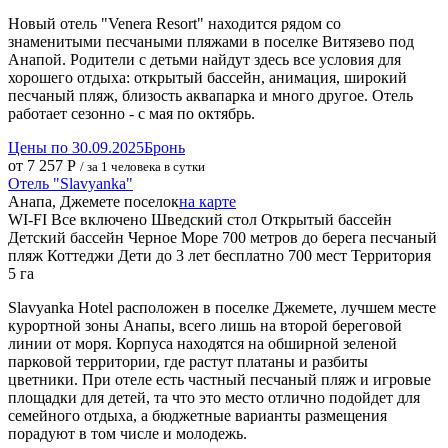
Новый отель "Venera Resort" находится рядом со
знаменитыми песчаными пляжами в поселке Витязево под
Анапой. Родители с детьми найдут здесь все условия для
хорошего отдыха: открытый бассейн, анимация, широкий
песчаный пляж, близость аквапарка и много другое. Отель
работает сезонно - с мая по октябрь.
Цены по 30.09.2025
Бронь
от 7 257 Р
/ за 1 человека в сутки
Отель "Slavyanka"
Анапа, Джемете поселок
на карте
WI-FI
Все включено
Шведский стол
Открытый бассейн
Детский бассейн
Черное Море
700 метров до берега
песчаный
пляж
Коттеджи
Дети до 3 лет бесплатно
700 мест
Территория
5 га
Slavyanka Hotel расположен в поселке Джемете, лучшем месте
курортной зоны Анапы, всего лишь на второй береговой
линии от моря. Корпуса находятся на обширной зеленой
парковой территории, где растут платаны и разбиты
цветники. При отеле есть частный песчаный пляж и игровые
площадки для детей, та что это место отлично подойдет для
семейного отдыха, а бюджетные варианты размещения
порадуют в том числе и молодежь.