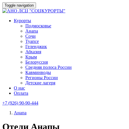
Toggle navigation
Курорты
Подмосковье
Анапа
Сочи
Туапсе
Геленджик
Абхазия
Крым
Белоруссия
Средняя полоса России
Кавминводы
Регионы России
Детские лагеря
О нас
Оплата
+7 (926) 90-90-444
Анапа
Отели Анапы