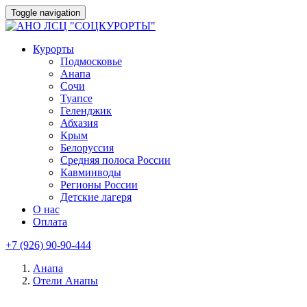
Toggle navigation
Курорты
Подмосковье
Анапа
Сочи
Туапсе
Геленджик
Абхазия
Крым
Белоруссия
Средняя полоса России
Кавминводы
Регионы России
Детские лагеря
О нас
Оплата
+7 (926) 90-90-444
Анапа
Отели Анапы