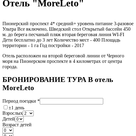
Отель "MoreLeto"
Пионерский проспект
4*
средний+ уровень
питание 3-разовое
Ультра Все включено, Шведский стол
Открытый бассейн
450
м. до берега
песчаный пляж
вторая береговая линия
WI-FI
Дети бесплатно до 3 лет
Количество мест - 400
Площадь
территории - 1 га
Год постройки -
2017
Отель расположен на второй береговой линии от Черного
моря на Пионерском проспекте в 4 километрах от центра
города.
БРОНИРОВАНИЕ ТУРА В отель
MoreLeto
Период поездки
*
±1 день
Взрослых
Детей
Возраст детей