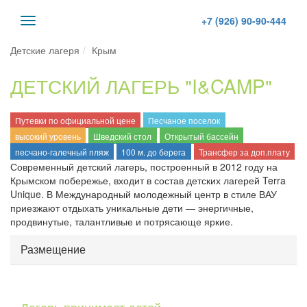
+7 (926) 90-90-444
Toggle
navigation
Детские лагеря
Крым
ДЕТСКИЙ ЛАГЕРЬ "I&CAMP"
Путевки по официальной цене
Песчаное поселок
высокий уровень
Шведский стол
Открытый бассейн
песчано-галечный пляж
100 м. до берега
Трансфер за доп.плату
Современный детский лагерь, построенный в 2012 году на
Крымском побережье, входит в состав детских лагерей Terra
Unique. В Международный молодежный центр в стиле ВАУ
приезжают отдыхать уникальные дети — энергичные,
продвинутые, талантливые и потрясающе яркие.
Размещение
ВКЛАДКИ
Лагерь принимает детей