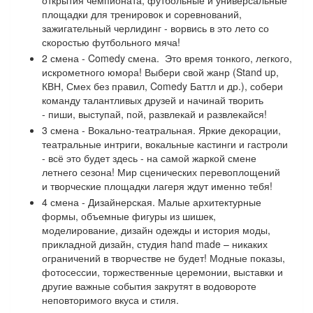
площадки для тренировок и соревнований,
зажигательный черлидинг - ворвись в это лето со
скоростью футбольного мяча!
2 смена - Comedy смена. Это время тонкого, легкого,
искрометного юмора! Выбери свой жанр (Stand up,
КВН, Смех без правил, Comedy Баттл и др.), собери
команду талантливых друзей и начинай творить
- пиши, выступай, пой, развлекай и развлекайся!
3 смена - Вокально-театральная. Яркие декорации,
театральные интриги, вокальные кастинги и гастроли
- всё это будет здесь - на самой жаркой смене
летнего сезона! Мир сценических перевоплощений
и творческие площадки лагеря ждут именно тебя!
4 смена - Дизайнерская. Малые архитектурные
формы, объемные фигуры из шишек,
моделирование, дизайн одежды и история моды,
прикладной дизайн, студия hand made – никаких
ограничений в творчестве не будет! Модные показы,
фотосессии, торжественные церемонии, выставки и
другие важные события закрутят в водовороте
неповторимого вкуса и стиля.